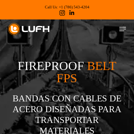
Skip
to
Call Us: +1 (786) 543-4204
main
content
Menu
FIREPROOF
BELT
FPS
BANDAS CON CABLES DE
ACERO DISEÑADAS PARA
TRANSPORTAR
MATERIALES