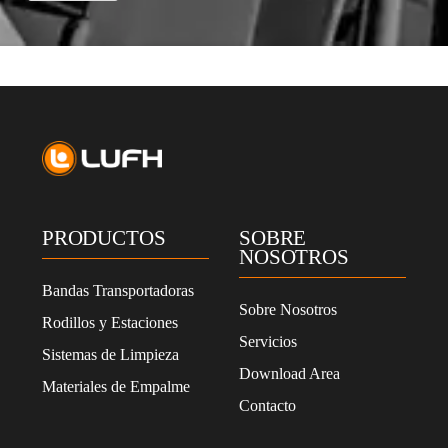
p
t
o
l
a
p
o
l
í
t
i
c
PRODUCTOS
SOBRE
a
NOSOTROS
d
e
Bandas Transportadoras
p
Sobre Nosotros
Rodillos y Estaciones
r
Servicios
i
Sistemas de Limpieza
v
Download Area
Materiales de Empalme
a
Contacto
c
i