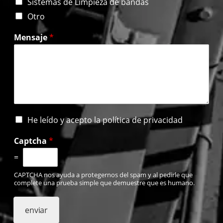
Sistemas de Limpieza de bandas
Otro
Mensaje
*
H
He leído y acepto la política de privacidad
e
l
Captcha
*
e
=
í
d
CAPTCHA nos ayuda a protegernos del spam y al pedirle que
o
complete una prueba simple que demuestre que es humano.
y
a
c
enviar
e