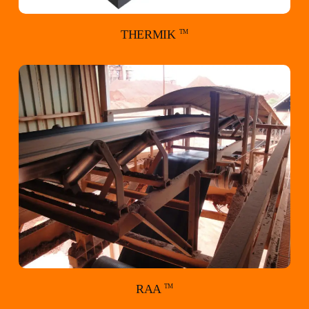
THERMIK
TM
RAA
TM