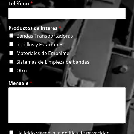
Teléfono
*
Productos de interés
*
Bandas Transportadoras
Rodillos y Estaciones
Materiales de Empalme
Sistemas de Limpieza de bandas
Otro
Mensaje
*
H
He leído y acepto la política de privacidad