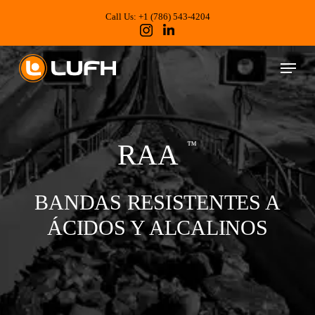
Skip
to
Call Us: +1 (786) 543-4204
main
content
Menu
RAA
™
BANDAS RESISTENTES A
ÁCIDOS Y ALCALINOS