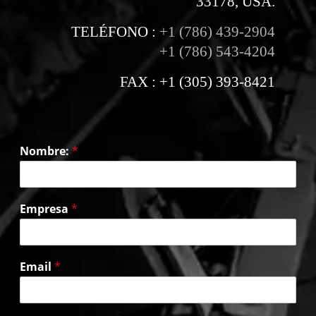
33178, USA.
TELÉFONO :
+1 (786) 439-2904
+1 (786) 543-4204
FAX : +1 (305) 393-8421
Nombre:
*
Empresa
*
Email
*