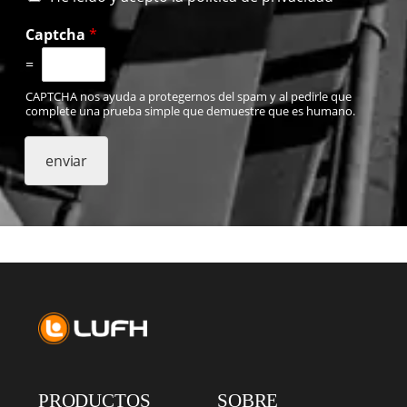
e
l
Captcha
*
e
=
í
d
CAPTCHA nos ayuda a protegernos del spam y al pedirle que
o
complete una prueba simple que demuestre que es humano.
y
a
c
enviar
e
p
t
o
l
a
p
o
l
í
t
i
c
PRODUCTOS
SOBRE