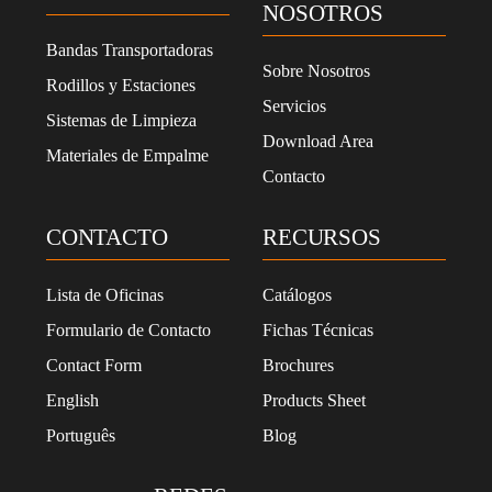
a
NOSOTROS
d
e
Bandas Transportadoras
p
Sobre Nosotros
Rodillos y Estaciones
r
Servicios
i
Sistemas de Limpieza
v
Download Area
Materiales de Empalme
a
Contacto
c
i
d
CONTACTO
RECURSOS
a
d
*
Lista de Oficinas
Catálogos
Formulario de Contacto
Fichas Técnicas
Contact Form
Brochures
English
Products Sheet
Português
Blog