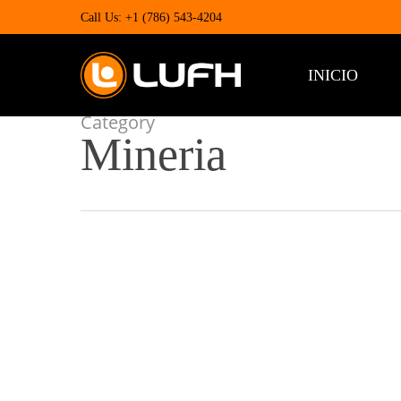
Skip
Call Us: +1 (786) 543-4204
to
main
content
INICIO
Category
Mineria
Sistemas
de
Correas
Transportadoras:
Calidad,