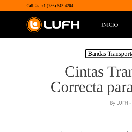
Skip
Call Us: +1 (786) 543-4204
to
main
content
INICIO
Bandas Transport
Cintas Tra
Correcta par
By
LUFH -