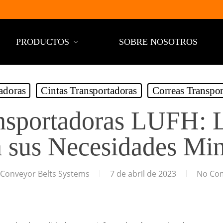
PRODUCTOS
SOBRE NOSOTROS
adoras
Cintas Transportadoras
Correas Transpor
nsportadoras LUFH: 
a sus Necesidades Min
 Conveyor Belts Systems
7 de abril de 2023
No Co