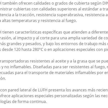
también ofrecen calidades o grados de cubierta según DIN, 
trar cubiertas con calidades superiores al estándar a tra
ncia a la tracción, resistencia superabrasiva, resistencia al
, a altas temperaturas y resistencia al fuego.
tienen características específicas que atienden a diferente
brasión, al impacto y al corte para una amplia variedad de 
 más grandes y pesados, y bajo los entornos de trabajo más 
desde 120 hasta 280°C o en aplicaciones especiales con pi
ansportadoras resistentes al aceite y a la grasa que se p
a y no inflamables. Diseñadas para ser resistentes al fuego, 
uadas para el transporte de materiales inflamables por enc
bón.
con pared lateral de LUFH presenta los avances más recien
rece aplicaciones especiales personalizadas según las ne
ologías de forma continua.