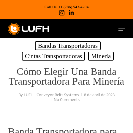
Skip
to
Call Us: +1 (786) 543-4204
main
content
Menu
Bandas Transportadoras
Cintas Transportadoras
Minería
Cómo Elegir Una Banda
Transportadora Para Minería
By
LUFH - Conveyor Belts Systems
8 de abril de 2023
No Comments
Banda Transportadora para