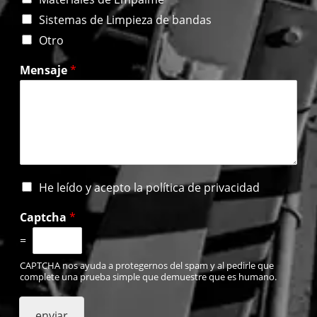
Sistemas de Limpieza de bandas
Otro
Mensaje
*
H
He leído y acepto la política de privacidad
e
l
Captcha
*
e
=
í
d
CAPTCHA nos ayuda a protegernos del spam y al pedirle que
o
complete una prueba simple que demuestre que es humano.
y
a
c
enviar