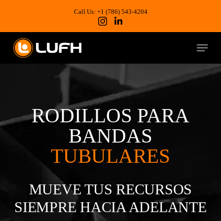
Skip
to
Call Us: +1 (786) 543-4204
main
content
Menu
RODILLOS PARA
BANDAS
TUBULARES
MUEVE TUS RECURSOS
SIEMPRE HACIA ADELANTE