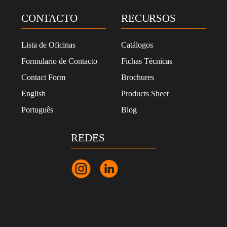
i
d
CONTACTO
RECURSOS
a
d
*
Lista de Oficinas
Catálogos
Formulario de Contacto
Fichas Técnicas
Contact Form
Brochures
English
Products Sheet
Português
Blog
REDES