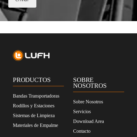
e
p
t
o
l
a
p
o
l
í
t
i
c
PRODUCTOS
SOBRE
a
NOSOTROS
d
e
Bandas Transportadoras
p
Sobre Nosotros
Rodillos y Estaciones
r
Servicios
i
Sistemas de Limpieza
v
Download Area
Materiales de Empalme
a
Contacto
c