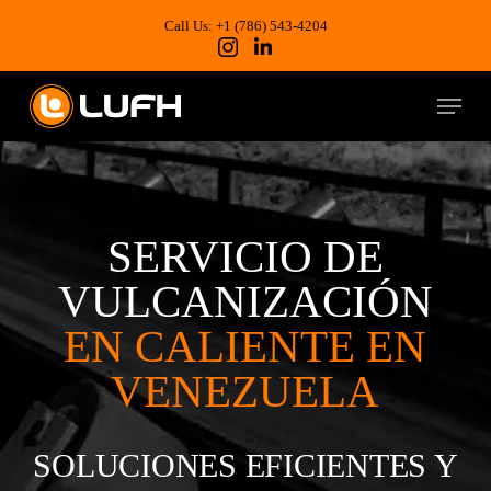
Skip
to
Call Us: +1 (786) 543-4204
main
content
Menu
SERVICIO DE
VULCANIZACIÓN
EN CALIENTE EN
VENEZUELA
SOLUCIONES EFICIENTES Y