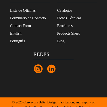
a
d
*
Lista de Oficinas
Catálogos
Formulario de Contacto
Fichas Técnicas
Contact Form
Brochures
English
Products Sheet
Português
Blog
REDES
© 2026 Conveyors Belts: Design, Fabrication, and Supply of