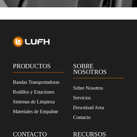
t
o
l
a
p
o
l
í
t
i
c
PRODUCTOS
SOBRE
a
NOSOTROS
d
e
Bandas Transportadoras
p
Sobre Nosotros
Rodillos y Estaciones
r
Servicios
i
Sistemas de Limpieza
v
Download Area
Materiales de Empalme
a
Contacto
c
i
d
CONTACTO
RECURSOS