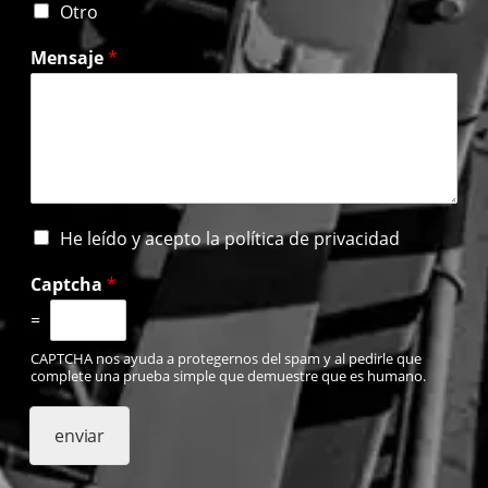
Otro
Mensaje
*
H
He leído y acepto la política de privacidad
e
l
Captcha
*
e
=
í
d
CAPTCHA nos ayuda a protegernos del spam y al pedirle que
o
complete una prueba simple que demuestre que es humano.
y
a
c
enviar
e
p