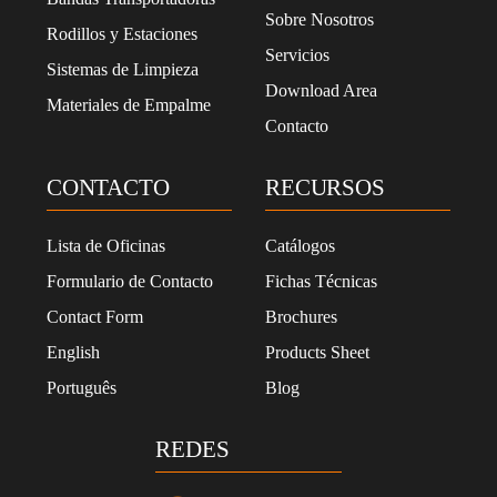
p
Sobre Nosotros
Rodillos y Estaciones
r
Servicios
i
Sistemas de Limpieza
v
Download Area
Materiales de Empalme
a
Contacto
c
i
d
CONTACTO
RECURSOS
a
d
*
Lista de Oficinas
Catálogos
Formulario de Contacto
Fichas Técnicas
Contact Form
Brochures
English
Products Sheet
Português
Blog
REDES