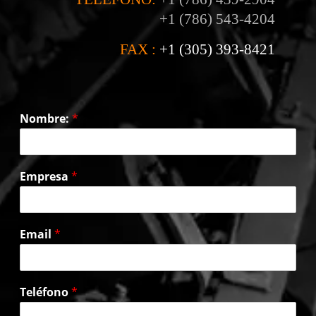
+1 (786) 543-4204
FAX :
+1 (305) 393-8421
Nombre:
*
Empresa
*
Email
*
Teléfono
*