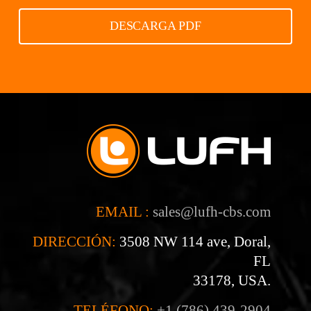
DESCARGA PDF
EMAIL :
sales@lufh-cbs.com
DIRECCIÓN:
3508 NW 114 ave, Doral,
FL
33178, USA.
TELÉFONO:
+1 (786) 439-2904