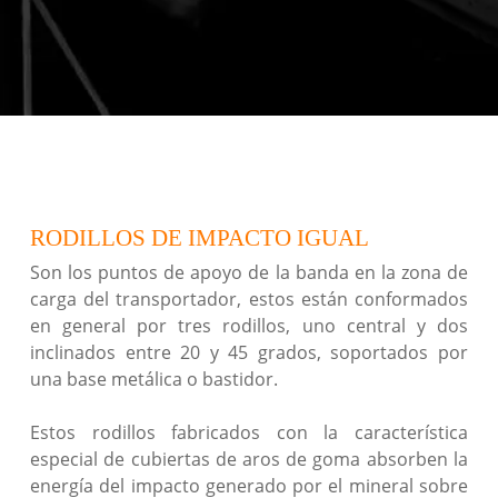
RODILLOS DE IMPACTO IGUAL
Son los puntos de apoyo de la banda en la zona de
carga del transportador, estos están conformados
en general por tres rodillos, uno central y dos
inclinados entre 20 y 45 grados, soportados por
una base metálica o bastidor.
Estos rodillos fabricados con la característica
especial de cubiertas de aros de goma absorben la
energía del impacto generado por el mineral sobre