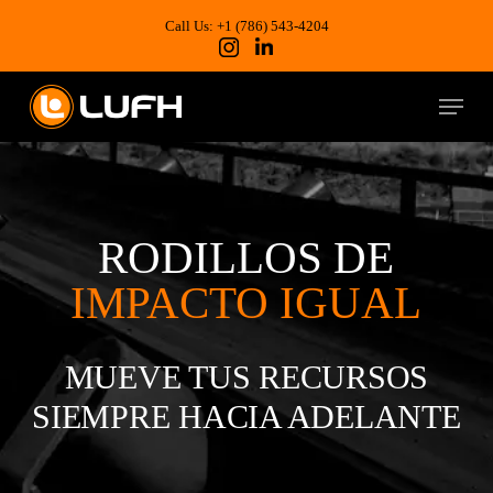
Skip
to
Call Us: +1 (786) 543-4204
main
content
Menu
RODILLOS DE
IMPACTO IGUAL
MUEVE TUS RECURSOS
SIEMPRE HACIA ADELANTE