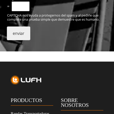
e
=
í
d
CAPTCHA nos ayuda a protegernos del spam y al pedirle que
o
complete una prueba simple que demuestre que es humano.
y
a
c
enviar
e
p
t
o
l
a
p
o
l
í
t
i
c
PRODUCTOS
SOBRE
a
NOSOTROS
d
e
Bandas Transportadoras