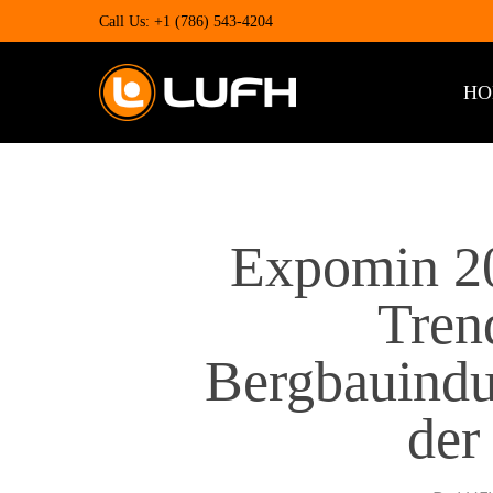
Skip
Call Us: +1 (786) 543-4204
to
main
content
HO
Expomin 20
Tren
Bergbauindus
der