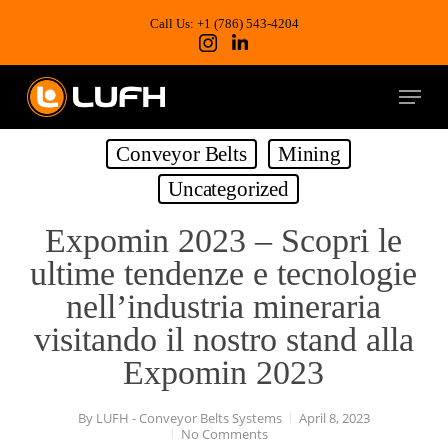
Skip
to
Call Us: +1 (786) 543-4204
main
content
Menu
Conveyor Belts
Mining
Uncategorized
Expomin 2023 – Scopri le
ultime tendenze e tecnologie
nell’industria mineraria
visitando il nostro stand alla
Expomin 2023
By
LUFH - Conveyor Belts Systems
April 8, 2023
No Comments